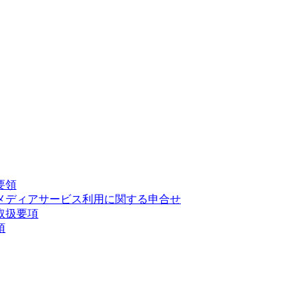
要領
メディアサービス利用に関する申合せ
取扱要項
項