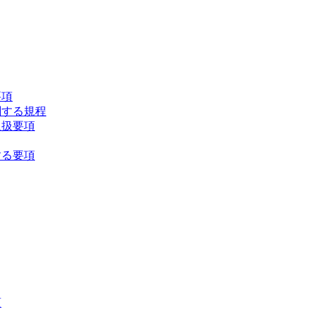
要項
関する規程
取扱要項
する要項
項