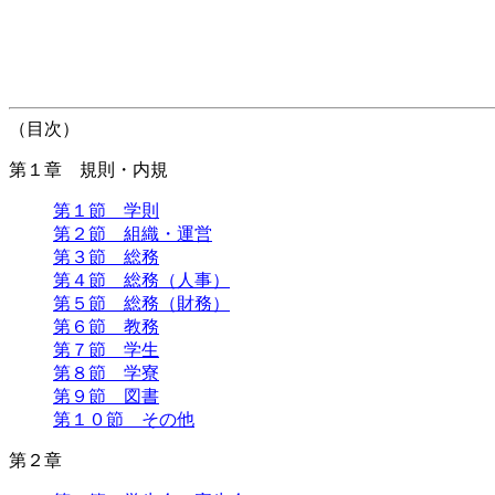
（目次）
第１章 規則・内規
第１節 学則
第２節 組織・運営
第３節 総務
第４節 総務（人事）
第５節 総務（財務）
第６節 教務
第７節 学生
第８節 学寮
第９節 図書
第１０節 その他
第２章