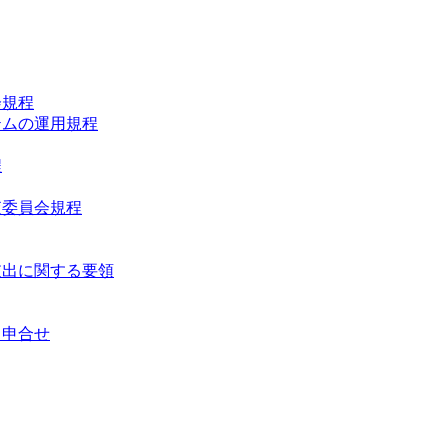
会規程
テムの運用規程
程
査委員会規程
支出に関する要領
る申合せ