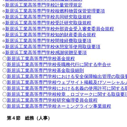
○
新居浜工業高等専門学校計量管理規定
○
新居浜工業高等専門学校核燃料物質保管管理要項
○
新居浜工業高等専門学校共同研究取扱規程
○
新居浜工業高等専門学校受託研究取扱規程
○
新居浜工業高等専門学校外部資金受入審査委員会規程
○
新居浜工業高等専門学校知的財産委員会規程
○
新居浜工業高等専門学校間接経費取扱要項
○
新居浜工業高等専門学校休憩室
等
使用取扱要項
○
新居浜工業高等専門学校感謝状贈呈要項
〇
新居浜工業高等専門学校基金規程
〇
新居浜工業高等専門学校長職務代行に関する申合せ
〇
新居浜工業高等専門学校基金取扱細則
〇
新居浜工業高等専門学校における安全保障輸出管理の取扱
〇
新居浜工業高等専門学校ウェブサイト掲載及びソーシャル
〇
新居浜工業高等専門学校における名義の使用許可に関する
〇
新居浜工業高等専門学校校章，ロゴマークに関する取扱要
〇
新居浜工業高等専門学校研究倫理委員会規程
〇
新居浜工業高等専門学校ネーミングライツ事業規程
第４節 総務（人事）