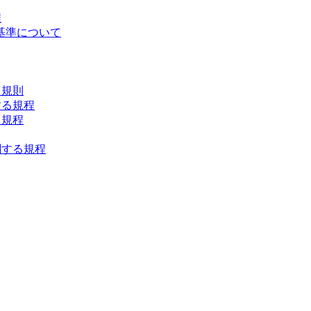
程
基準について
る規則
する規程
る規程
関する規程