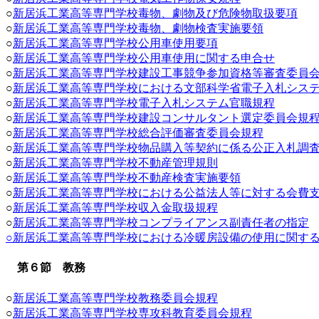
○
新居浜工業高等専門学校毒物、劇物及び危険物取扱要項
○
新居浜工業高等専門学校毒物、劇物検査実施要領
○
新居浜工業高等専門学校公用車使用要項
○
新居浜工業高等専門学校公用車使用に関する申合せ
○
新居浜工業高等専門学校建設工事競争参加資格等審査委員
○
新居浜工業高等専門学校における文部科学省電子入札シス
○
新居浜工業高等専門学校電子入札システム官職規程
○
新居浜工業高等専門学校建設コンサルタント選定委員会規
○
新居浜工業高等専門学校総合評価審査委員会規程
○
新居浜工業高等専門学校物品購入等契約に係る公正入札調
○
新居浜工業高等専門学校不動産管理規則
○
新居浜工業高等専門学校不動産検査実施要領
○
新居浜工業高等専門学校における公益法人等に対する会費
○
新居浜工業高等専門学校収入金取扱規程
○
新居浜工業高等専門学校コンプライアンス副責任者の指定
○
新居浜工業高等専門学校における冷暖房設備の使用に関す
第６節 教務
○
新居浜工業高等専門学校教務委員会規程
○
新居浜工業高等専門学校専攻科教育委員会規程