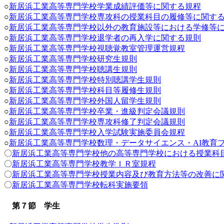
○
新居浜工業高等専門学校学業成績評価等に関する規程
○
新居浜工業高等専門学校専攻科の授業科目の履修等に関す
○
新居浜工業高等専門学校以外の教育施設等における学修等
○
新居浜工業高等専門学校退学者の再入学に関する規則
○
新居浜工業高等専門学校視聴覚教室管理運営規程
○
新居浜工業高等専門学校研究生規則
○
新居浜工業高等専門学校聴講生規則
○
新居浜工業高等専門学校特別聴講学生規則
○
新居浜工業高等専門学校科目等履修生規則
○
新居浜工業高等専門学校外国人留学生規則
○
新居浜工業高等専門学校卒業・進級判定会議規則
○
新居浜工業高等専門学校専攻科修了判定会議規則
○
新居浜工業高等専門学校入学試験実施委員会規程
○
新居浜工業高等専門学校数理・データサイエンス・AI教育
〇
新居浜工業高等専門学校他の高等専門学校における授業科
〇
新居浜工業高等専門学校教学ＩＲ室規程
〇
新居浜工業高等専門学校授業内容及び教育方法等の改善に
〇
新居浜工業高等専門学校転科実施要領
第７節 学生