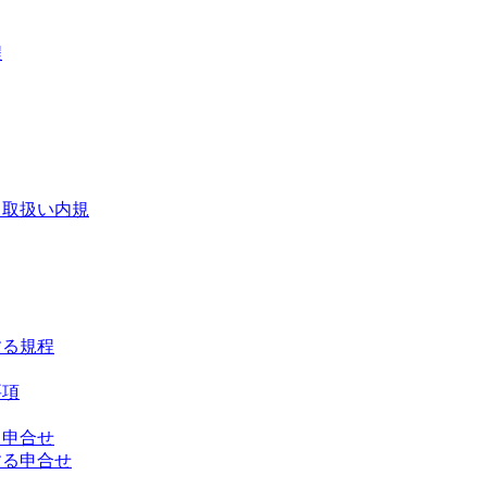
程
る取扱い内規
する規程
要項
る申合せ
する申合せ