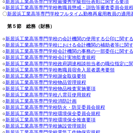
○
新居浜工業高等専門学校最優秀学級担任表彰に関する要項
○
新居浜工業高等専門学校教職員懲戒・訓告等審査委員会規
〇
新居浜工業高等専門学校フルタイム勤務再雇用教員の適用
第５節 総務（財務）
○
新居浜工業高等専門学校の会計機関の使用する公印に関す
○
新居浜工業高等専門学校における会計機関の補助者等に関
○
新居浜工業高等専門学校会計機関の事務の一部委任に関す
○
新居浜工業高等専門学校会計実地監査規程
○
新居浜工業高等専門学校政府調達相談担当者の職位指定に
○
新居浜工業高等専門学校教職員宿舎入居者選考要領
○
新居浜工業高等専門学校謝金取扱要領
○
新居浜工業高等専門学校物品管理規程
○
新居浜工業高等専門学校物品検査実施要項
○
新居浜工業高等専門学校八雲荘使用規程
○
新居浜工業高等専門学校消防計画
○
新居浜工業高等専門学校防火・防災委員会規程
○
新居浜工業高等専門学校環境保全委員会規程
○
新居浜工業高等専門学校環境保全推進要項
○
新居浜工業高等専門学校施設管理規則
○
新居浜工業高等専門学校電気工作物保安規程