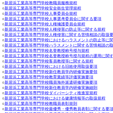
○
新居浜工業高等専門学校教職員服務規程
○
新居浜工業高等専門学校安全衛生管理規程
○
新居浜工業高等専門学校人事委員会規程
○
新居浜工業高等専門学校人事選考委員会に関する要項
○
新居浜工業高等専門学校人権擁護委員会規程
○
新居浜工業高等
専門学校人権侵害の防止等に関する規程
○
新居浜工業高等専門学校人権侵害に関する苦情相談の取扱
○
新居浜工業高等専門学校におけるハラスメントの防止等に
○
新居浜工業高等専門学校ハラスメントに関する苦情相談の
○
新居浜工業高等専門学校名誉教授称号授与規程
○
新居浜工業高等専門学校名誉教授称号授与規程の運用に関
○
新居浜工業高等専門学校客員教授等に関する規程
○
新居浜工業高等専門学校における旧姓使用取扱要項
○
新居浜工業高等専門学校新任教員学内研修実施要領
○
新居浜工業高等専門学校教育業績等評価実施要項
○
新居浜工業高等専門学校職員海外派遣研修実施要項
○
新居浜工業高等専門学校新任教員学内研修実施細則
○
新居浜工業高等専門学校ダイバーシティ推進室規程
○
新居浜工業高等専門学校における健康情報等の取扱規程
○
新居浜工業高等専門学校教職員表彰規則
○
新居浜工業高等専門学校最優秀・優秀教員表彰に関する要