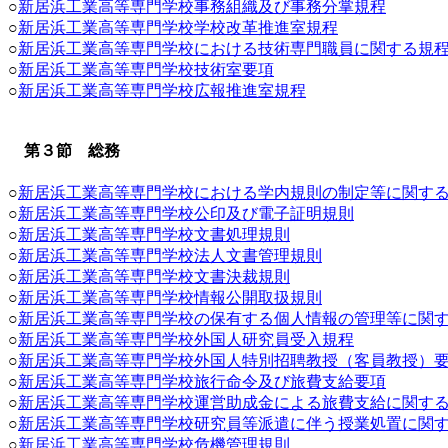
○
新居浜工業高等専門学校事務組織及び事務分掌規程
○
新居浜工業高等専門学校学校改革推進室規程
○
新居浜工業高等専門学校における技術専門職員に関する規
○
新居浜工業高等専門学校技術室要項
○
新居浜工業高等専門学校広報推進室規程
第３節 総務
○
新居浜工業高等専門学校における学内規則の制定等に関す
○
新居浜工業高等専門学校公印及び電子証明規則
○
新居浜工業高等専門学校文書処理規則
○
新居浜工業高等専門学校法人文書管理規則
○
新居浜工業高等専門学校文書決裁規則
○
新居浜工業高等専門学校情報公開取扱規則
○
新居浜工業高等専門学校の保有する個人情報の管理等に関
○
新居浜工業高等専門学校外国人研究員受入規程
○
新居浜工業高等専門学校外国人特別招聘教授（客員教授）
○
新居浜工業高等専門学校旅行命令及び旅費支給要項
○
新居浜工業高等専門学校運営助成金による旅費支給に関す
○
新居浜工業高等専門学校研究員等派遣に伴う授業処置に関
○
新居浜工業高等専門学校危機管理規則