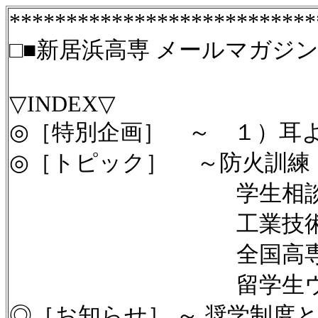
***************************
□■新居浜高専 メールマガジン■□ Vol
▽INDEX▽
◎［特別企画］ ～ １）耳
◎［トピック］ ～防火訓練
学生相談研
工業技術懇
全国高専デザインコ
留学生
◎［お知らせ］ ～ 奨学制度