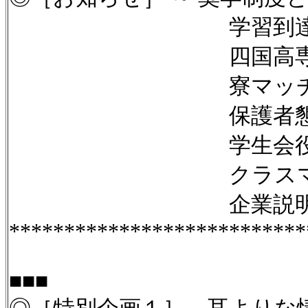
学習到達度
四国高専共通
寮マッ
保護者懇談
学生会役員立
クラスマッ
企業説明
***************************
■■■