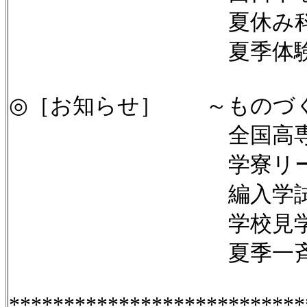
夏休み科学体験
夏季体験学
◎［お知らせ］ ～ものづく
全国高専体育
学寮リーダー
編入学試
学校見学
夏季一斉休
***************************