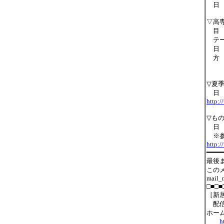
日 
▽高
目 
テー
日 時
方 
斉
▽夏
日 
http:
▽も
日 
※参
http:
━━━━
最後
この
mail_
□■□■
［新
配信
ホー
h