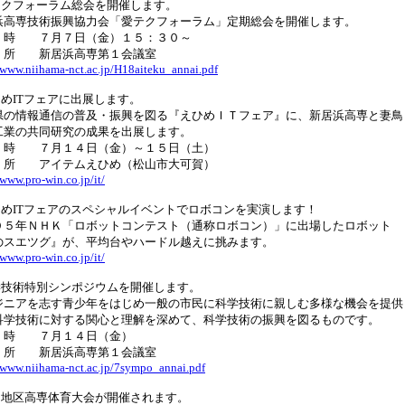
テクフォーラム総会を開催します。
浜高専技術振興協力会「愛テクフォーラム」定期総会を開催します。
時 ７月７日（金）１５：３０～
所 新居浜高専第１会議室
/www.niihama-nct.ac.jp/H18aiteku_annai.pdf
ひめITフェアに出展します。
県の情報通信の普及・振興を図る『えひめＩＴフェア』に、新居浜高専と妻鳥
工業の共同研究の成果を出展します。
時 ７月１４日（金）～１５日（土）
所 アイテムえひめ（松山市大可賀）
/www.pro-win.co.jp/it/
ひめITフェアのスペシャルイベントでロボコンを実演します！
０５年ＮＨＫ「ロボットコンテスト（通称ロボコン）」に出場したロボット
のスエツグ』が、平均台やハードル越えに挑みます。
/www.pro-win.co.jp/it/
学技術特別シンポジウムを開催します。
ジニアを志す青少年をはじめ一般の市民に科学技術に親しむ多様な機会を提供
科学技術に対する関心と理解を深めて、科学技術の振興を図るものです。
時 ７月１４日（金）
所 新居浜高専第１会議室
/www.niihama-nct.ac.jp/7sympo_annai.pdf
国地区高専体育大会が開催されます。