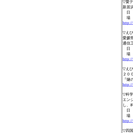
▽愛
新居
日 
場 
http:/
▽え
愛媛
通信
日 
場 
http:/
▽え
２０
『燧
http:/
▽科
エン
し、
日 
場 
http:/
▽四