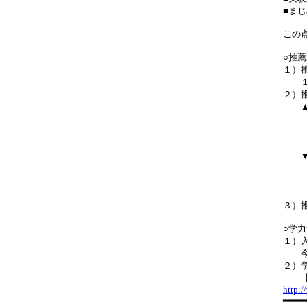
■ま
この
○推
１）
１学
２）
▲
「第
階評
び数
▼
「第
階評
び数
３）
○学
１）
今ま
２）
【新
http:/
━━━━