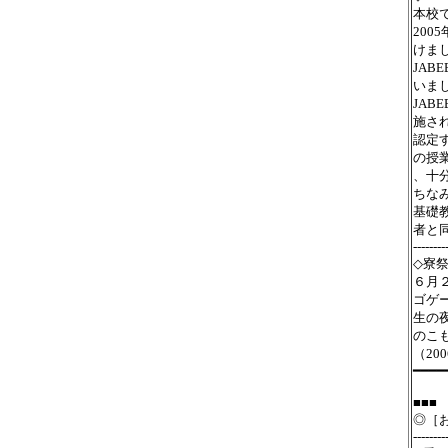
本校
20
けま
JA
いま
JA
施さ
認定
の授
、十
ちな
基礎
者と
--------
◇寮
６月
ゴゲ
生の
のこ
（2
━━━━
■■■
◎［
--------