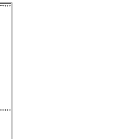
*****
*****