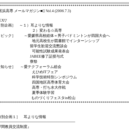
****************************************************************
浜高専 メールマガジン■□ Vol.4 (2006.7.3)
EX▽
特別企画］ ～１）耳よりな情報
）変わる☆高専
トピック］ ～愛媛県高校総体＝男子バドミントンが四国大会へ
元高校生が図書館でインターンシップ
学生歓迎交流懇談会
能性試験成果発表会
ABEE修了証授与式
寮祭
お知らせ］ ～愛テクフォーラム総会
ひめITフェア
学技術特別シンポジウム
国地区高専体育大会
専・打ち水大作戦
夏季体験学習
のづくりフェスタin松山
****************************************************************
特別企画１］ 耳よりな情報
------------------------------------------------------------------
専間教員交流制度』