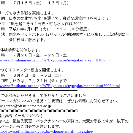
時 ７月１５日（土）～１７日（月）
専・打ち水大作戦を実施します。
的：日本の文化“打ち水”を通じて，身近な環境作りを考えよう！
マ：“風を起こそう！高専・打ち水大作戦 2006”
：平成18年7月18日（火） 12:30～（10分程度）
法：雨水をペットボトル（2リットル×約5000本）に収集し，上記時刻に一
に校庭に散水する。
季体験学習を開催します。
時 ７月２８日（金）～２９日（土）
//www.off.niihama-nct.ac.jp/%7Ekyoumu-a/nyugaku/taiken_H18.html
のづくりフェスタin松山を開催します。
時 ８月４日（金）～５日（土）
加申し込みは、７月２１日（金）まで
//www.off.niihama-nct.ac.jp/%7Ekyoumu-a/nyugaku/monodukuri2006.html
━━━━━━━━━━━━━━━━━━━━━━━━━━━━━━━━━
までお読みいただきましてありがとうございました！
メールマガジンへのご意見・ご要望は、ぜひお気軽にお知らせ下さい。
magazine@off.niihama-nct.ac.jp
□■□■□■□■□■□■□■□■□■□■□■□■□■□■□■□■□
居浜高専 メールマガジン］
中止・配信先変更・バックナンバーの閲覧は、大変お手数ですが、以下の
ムページからご自身でお願いします。
ttp://www.off.niihama-nct.ac.jp/~shomu-a/mail_magazine/