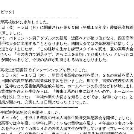
トピック］
------------------------------------------------------------------
媛県高校総体に参加しました。
２日（金）～５日（月）に開催された第６０回（平成１８年度）愛媛県高校総
参加しました。
中で、バドミントン男子ダブルスの新居・近藤ペアが第３位となり、四国高等
選手権大会に出場することとなりました。四国大会では強豪校相手に惜しくも
敗退となりましたが、『この経験を生かし練習スタイルを変え、夏の高専大会
みたい』『今の実力で満足せず、さらに上を目指して頑張りたい』といったコ
トが聞かれるなど、今後の活躍が期待される結果となりました。
------------------------------------------------------------------
元高校生が図書館でインターンシップを行いました。
１３日（火）～１５日（木）、新居浜南高校の依頼を受け、２名の生徒を受入
３日間の図書館業務の就業体験学習を行いました。期間中、書架の整理や図書
出・返却などの図書館業務全般を始め、ホームページの作成なども体験しまし
就業体験を終えた生徒からは、『将来IT系の仕事に就きたいので、ホームペー
作成は役に立った』『単純作業の大切さを知ることができ、勉強になった』と
感想が聞かれ、充実した３日間となったようでした。
------------------------------------------------------------------
学生歓迎交流懇談会を開催しました。
１６日（金）、平成１８年度の外国人留学生歓迎交流懇談会を開催しました。
浜高専では今年度、３学年に新しく５名の留学生を迎え、４年生の５名と５年
４名を合わせて４カ国１４名の外国人留学生が在学しています（マレーシア８
トナム４、バングラデシュ１、ラオス１）。 この留学生歓迎交流懇談会は、