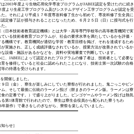
では2003年度より生物応用化学専攻プログラムがJABEE認定を受けたのに続き
05年度より生産工学プログラム及びシステムデザイン工学プログラムが認定を受
した。それにより平成１７年度専攻科修了生から初めて、専攻科修了生全員に
BEE認定修了証が授与されることになったため、６月２５日（日）に授与式を行
した。
BEE（日本技術者教育認定機構）とは大学・高等専門学校等の高等教育機関で実
れている技術者教育プログラムが、社会の要求水準を満たしているかを評価・
する機構です。教育機関が適切な学習・教育目標を掲げ、それを達成するため
業が実施され、正しく成績評価なされているか、授業方法が改善されているか
分な設備・施設があるかなどを、資料や実地審査で判断しています。
みに、JABEEによって認定されたプログラムの修了者は、技術者として必要な
教育を修得していると社会に認められたことになり、技術士第一次試験の合格
同等の待遇を受けられます。
------------------------------------------------------------------
祭を開催しました。
２９日（金）、寮生が楽しみにしていた寮祭が行われました。鬼ごっこやビン
ーム、そして最後に伝統のラーメン投げ（餅まきのラーメン版。ラーメンは寮
夜食の定番です。）で盛り上がりました。ビンゴゲームやラーメン投げは熱気
もる第1体育館で行われたので、寮生は寮生会役員から配られた寮うちわ
006年新作）で暑さをしのぎながら、寮祭を楽しんでいました。
━━━━━━━━━━━━━━━━━━━━━━━━━━━━━━━━━
お知らせ］
------------------------------------------------------------------