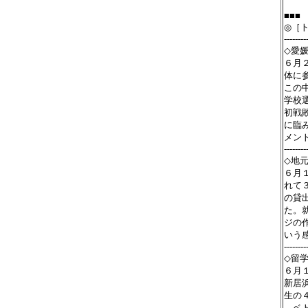
■■■
◎［
--------
◇愛
６月
体に
この
学校
初戦
に臨
メン
--------
◇地
６月
れて
の貸
た。
ジの
いう
--------
◇留
６月
新居
生の
、ベ