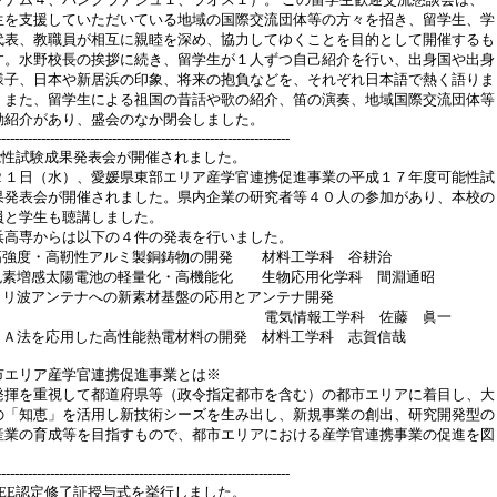
生を支援していただいている地域の国際交流団体等の方々を招き、留学生、学
代表、教職員が相互に親睦を深め、協力してゆくことを目的として開催するも
す。水野校長の挨拶に続き、留学生が１人ずつ自己紹介を行い、出身国や出身
様子、日本や新居浜の印象、将来の抱負などを、それぞれ日本語で熱く語りま
。また、留学生による祖国の昔話や歌の紹介、笛の演奏、地域国際交流団体等
動紹介があり、盛会のなか閉会しました。
------------------------------------------------------------------
能性試験成果発表会が開催されました。
２１日（水）、愛媛県東部エリア産学官連携促進事業の平成１７年度可能性試
果発表会が開催されました。県内企業の研究者等４０人の参加があり、本校の
員と学生も聴講しました。
浜高専からは以下の４件の発表を行いました。
高強度・高靭性アルミ製銅鋳物の開発 材料工学科 谷耕治
色素増感太陽電池の軽量化・高機能化 生物応用化学科 間淵通昭
ミリ波アンテナへの新素材基盤の応用とアンテナ開発
気情報工学科 佐藤 眞一
ＭＡ法を応用した高性能熱電材料の開発 材料工学科 志賀信哉
市エリア産学官連携促進事業とは※
発揮を重視して都道府県等（政令指定都市を含む）の都市エリアに着目し、大
の「知恵」を活用し新技術シーズを生み出し、新規事業の創出、研究開発型の
産業の育成等を目指すもので、都市エリアにおける産学官連携事業の促進を図
------------------------------------------------------------------
ABEE認定修了証授与式を挙行しました。