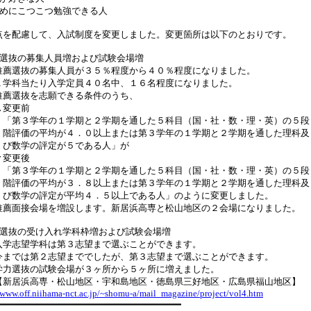
じめにこつこつ勉強できる人
点を配慮して、入試制度を変更しました。変更箇所は以下のとおりです。
薦選抜の募集人員増および試験会場増
推薦選抜の募集人員が３５％程度から４０％程度になりました。
科当たり入学定員４０名中、１６名程度になりました。
推薦選抜を志願できる条件のうち、
変更前
３学年の１学期と２学期を通した５科目（国・社・数・理・英）の５段
価の平均が４．０以上または第３学年の１学期と２学期を通した理科及
学の評定が５である人」が
変更後
３学年の１学期と２学期を通した５科目（国・社・数・理・英）の５段
価の平均が３．８以上または第３学年の１学期と２学期を通した理科及
学の評定が平均４．５以上である人」のように変更しました。
推薦面接会場を増設します。新居浜高専と松山地区の２会場になりました。
力選抜の受け入れ学科枠増および試験会場増
入学志望学科は第３志望まで選ぶことができます。
では第２志望まででしたが、第３志望まで選ぶことができます。
学力選抜の試験会場が３ヶ所から５ヶ所に増えました。
居浜高専・松山地区・宇和島地区・徳島県三好地区・広島県福山地区】
/www.off.niihama-nct.ac.jp/~shomu-a/mail_magazine/project/vol4.htm
━━━━━━━━━━━━━━━━━━━━━━━━━━━━━━━━━