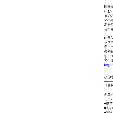
国立
にお
員の
体の
新居
ら１
山田
～呉
学生
の科
す。
て、
http:/
◎［
--------
『新
新居
して
■数
■も
■実