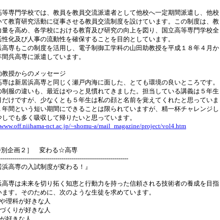
高等専門学校では、教員を教員交流派遣者として他校へ一定期間派遣し、他校
いて教育研究活動に従事させる教員交流制度を設けています。この制度は、教
力量を高め、各学校における教育及び研究の向上を図り、国立高等専門学校全
活性化及び人事の流動性を確保することを目的としています。
浜高専もこの制度を活用し、電子制御工学科の山田助教授を平成１８年４月か
年間呉高専に派遣しています。
助教授からのメッセージ
高専は新居浜高専と同じく瀬戸内海に面した、とても環境の良いところです。
の制服の違いも、最近はやっと見慣れてきました。担当している講義は５年生
目だけですが、少なくとも５年生は私の顔と名前を覚えてくれたと思っていま
１年間という短い期間にできることは限られていますが、精一杯チャレンジし
少しでも多く吸収して帰りたいと思っています。
/www.off.niihama-nct.ac.jp/~shomu-a/mail_magazine/project/vol4.htm
特別企画２］ 変わる☆高専
------------------------------------------------------------------
居浜高専の入試制度が変わる！』
浜高専は未来を切り拓く知恵と行動力を持った信頼される技術者の養成を目指
います。そのために、次のような生徒を求めています。
学や理科が好きな人
のづくりが好きな人
験が好きな人