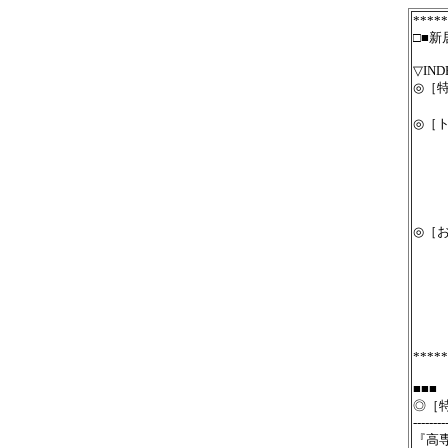
*****
□■新居
▽IND
◎［
２
◎［
地
留
可
J
◎［
え
科
四
高
も
*****
■■■
◎［
--------
『高