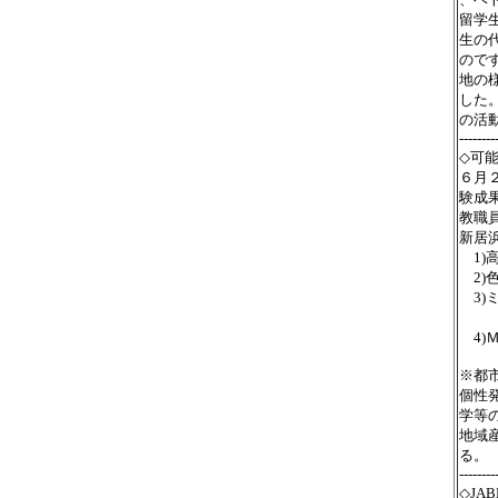
留学
生の
ので
地の
した
の活
--------
◇可
６月
験成
教職
新居
1)
2)
3)
電
4)
※都
個性
学等
地域
る。
--------
◇J