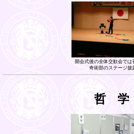
開会式後の全体交歓会では
奇術部のステージ披
哲 学