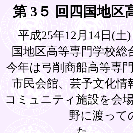
第 3５ 回四国地
平成25年12月14日(土)
国地区高等専門学校総
今年は弓削商船高等専
市民会館、芸予文化情
コミュニティ施設を会場
野に渡って