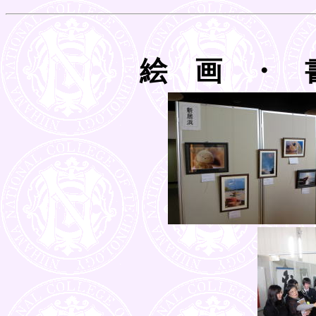
絵 画 ・ 