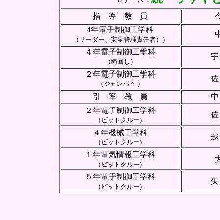
Ｂチーム
：
指 導 教 員
4年電子制御工学科
（リーダー、安全管理責任者））
４年電子制御工学科
宇
（縄回し）
２年電子制御工学科
佐
（ジャンパ＾-）
引 率 教 員
中
２年電子制御工学科
佐
（ピットクルー）
４年機械工学科
越
（ピットクルー）
１年電気情報工学科
（ピットクルー）
５年電子制御工学科
矢
（ピットクルー）