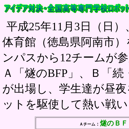
平成
25
年
11
月
3
日
（日）
体育館（徳島県阿南市）
ンパスから
12
チームが参
Ａ「燧のBFP」、Ｂ「
が出場し、学生達が昼夜
ットを駆使して熱い戦い
燧のＢＦ
：
Ａチーム